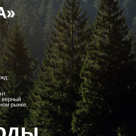
А»
ужд:
я
нт
— верный
ном рынке.
роды