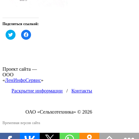
Поделиться ссылкой:
Нажмите,
Нажмите,
чтобы
чтобы
поделиться
открыть
на
на
Twitter
Facebook
(Открывается
(Открывается
в
в
новом
новом
окне)
окне)
Проект сайта —
ООО
«
ЛенИнфоСервис
»
Раскрытие информации
/
Контакты
ОАО «Сельхозтехника» © 2026
Временная версия сайта